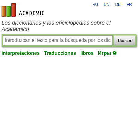
RU
EN
DE
FR
es-academic.com
Los diccionarios y las enciclopedias sobre el
Académico
¡Buscar!
interpretaciones
Traducciones
libros
Игры ⚽