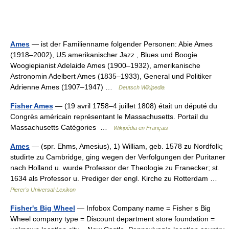
Ames
— ist der Familienname folgender Personen: Abie Ames
(1918–2002), US amerikanischer Jazz , Blues und Boogie
Woogiepianist Adelaide Ames (1900–1932), amerikanische
Astronomin Adelbert Ames (1835–1933), General und Politiker
Adrienne Ames (1907–1947) …
Deutsch Wikipedia
Fisher Ames
— (19 avril 1758–4 juillet 1808) était un député du
Congrès américain représentant le Massachusetts. Portail du
Massachusetts Catégories …
Wikipédia en Français
Ames
— (spr. Ehms, Amesius), 1) William, geb. 1578 zu Nordfolk;
studirte zu Cambridge, ging wegen der Verfolgungen der Puritaner
nach Holland u. wurde Professor der Theologie zu Franecker; st.
1634 als Professor u. Prediger der engl. Kirche zu Rotterdam …
Pierer's Universal-Lexikon
Fisher's Big Wheel
— Infobox Company name = Fisher s Big
Wheel company type = Discount department store foundation =