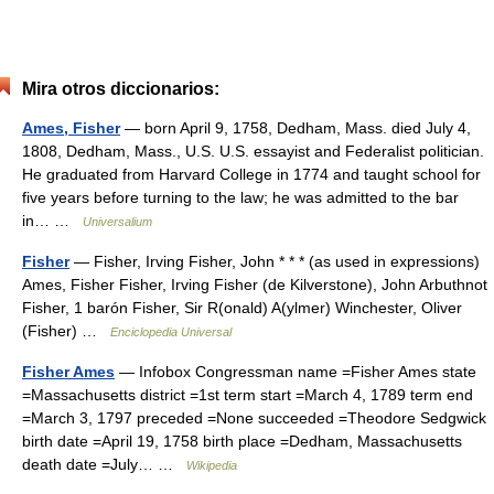
Mira otros diccionarios:
Ames, Fisher
— born April 9, 1758, Dedham, Mass. died July 4,
1808, Dedham, Mass., U.S. U.S. essayist and Federalist politician.
He graduated from Harvard College in 1774 and taught school for
five years before turning to the law; he was admitted to the bar
in… …
Universalium
Fisher
— Fisher, Irving Fisher, John * * * (as used in expressions)
Ames, Fisher Fisher, Irving Fisher (de Kilverstone), John Arbuthnot
Fisher, 1 barón Fisher, Sir R(onald) A(ylmer) Winchester, Oliver
(Fisher) …
Enciclopedia Universal
Fisher Ames
— Infobox Congressman name =Fisher Ames state
=Massachusetts district =1st term start =March 4, 1789 term end
=March 3, 1797 preceded =None succeeded =Theodore Sedgwick
birth date =April 19, 1758 birth place =Dedham, Massachusetts
death date =July… …
Wikipedia