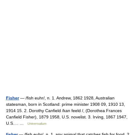
Fisher
— /fish euhr/, n. 1. Andrew, 1862 1928, Australian
statesman, born in Scotland: prime minister 1908 09, 1910 13,
1914 15. 2. Dorothy Canfield /kan feeld /, (Dorothea Frances
Canfield Fisher), 1879 1958, U.S. novelist. 3. Irving, 1867 1947,
U.S.… …
Universalium
fisher
— /fish euhr/, n. 1. any animal that catches fish for food. 2.