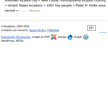
unknown location city = New Castle, Pennsylvania location country
= United States locations = 100+ key people = Peter H. Hollis area
served =… …
Wikipedia
© Academic, 2000-2026
18+
Contacte con nosotros:
Apoyo técnico
,
Publicidad
Exportación Diccionarios
, creado en PHP,
Joomla,
Drupal,
WordPress, MODx.